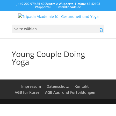
+49 202 979 85 40 Zentrale Wuppertal Hofaue 63 42103
Wuppertal
info@tripada.de
Seite wählen
Young Couple Doing
Yoga
Impressum
Datenschutz
Kontakt
AGB für Kurse
AGB Aus- und Fortbildungen