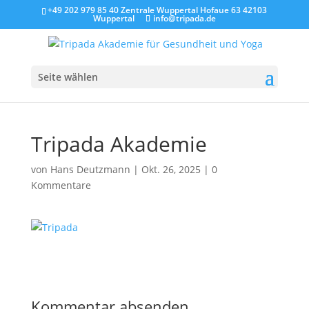
+49 202 979 85 40 Zentrale Wuppertal Hofaue 63 42103
Wuppertal
info@tripada.de
Seite wählen
Tripada Akademie
von
Hans Deutzmann
|
Okt. 26, 2025
|
0
Kommentare
Kommentar absenden